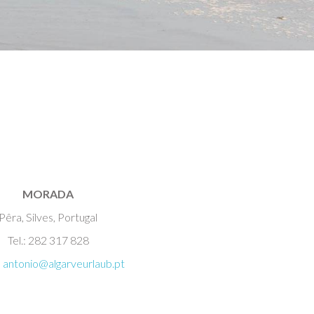
MORADA
Pêra, Silves, Portugal
Tel.: 282 317 828
:
antonio@algarveurlaub.pt