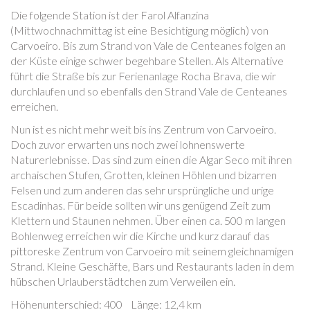
Die folgende Station ist der Farol Alfanzina
(Mittwochnachmittag ist eine Besichtigung möglich) von
Carvoeiro. Bis zum Strand von Vale de Centeanes folgen an
der Küste einige schwer begehbare Stellen. Als Alternative
führt die Straße bis zur Ferienanlage Rocha Brava, die wir
durchlaufen und so ebenfalls den Strand Vale de Centeanes
erreichen.
Nun ist es nicht mehr weit bis ins Zentrum von Carvoeiro.
Doch zuvor erwarten uns noch zwei lohnenswerte
Naturerlebnisse. Das sind zum einen die Algar Seco mit ihren
archaischen Stufen, Grotten, kleinen Höhlen und bizarren
Felsen und zum anderen das sehr ursprüngliche und urige
Escadinhas. Für beide sollten wir uns genügend Zeit zum
Klettern und Staunen nehmen. Über einen ca. 500 m langen
Bohlenweg erreichen wir die Kirche und kurz darauf das
pittoreske Zentrum von Carvoeiro mit seinem gleichnamigen
Strand. Kleine Geschäfte, Bars und Restaurants laden in dem
hübschen Urlauberstädtchen zum Verweilen ein.
Höhenunterschied: 400 Länge: 12,4 km