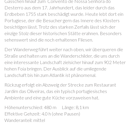
Gässchen hinauf zum Convento de Nossa Senhora do
Desterro aus dem 17. Jahrhundert, das leider durch das
Erdbeben 1755 stark beschädigt wurde. Heute lebt dort ein
Portugiese, der die Besucher gern das Innere des Klosters
besichtigen lässt. Trotz des starken Zerfalls lässt sich der
einzige Stolz dieser historischen Stätte erahnen. Besonders
sehenswert sind die noch erhaltenen Fliesen.
Der Wanderweg führt weiter nach oben, wir überqueren die
Straße und halten uns an die Wanderschilder, die uns durch
eine interessante Landschaft zielsicher hinauf zum 902 Meter
hohen Foia bringen. Der Ausblick auf die umliegende
Landschaft bis hin zum Atlantik ist phänomenal.
Rückzug erfolgt ein Abzweig der Strecke zum Restaurant
Jardim das Oliveiras, das ein typisch portugiesisches
Ambiente und eine gute Küche vorzuweisen hat.
Höhenunterschied: 480 m Lãnge: 8,1 km
Effektive Gehzeit: 4.0 h (ohne Pausen)
Wanderanteil: mittel