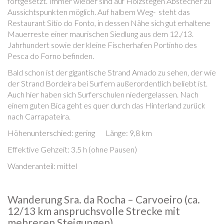
fortgesetzt. Immer wieder sind auf Holzstegen Abstecher zu
Aussichtspunkten möglich. Auf halbem Weg- steht das
Restaurant Sítio do Fonto, in dessen Nähe sich gut erhaltene
Mauerreste einer maurischen Siedlung aus dem 12./13.
Jahrhundert sowie der kleine Fischerhafen Portinho des
Pesca do Forno befinden.
Bald schon ist der gigantische Strand Amado zu sehen, der wie
der Strand Bordeira bei Surfern außerordentlich beliebt ist.
Auch hier haben sich Surferschulen niedergelassen. Nach
einem guten Bica geht es quer durch das Hinterland zurück
nach Carrapateira.
Höhenunterschied: gering Lãnge: 9,8 km
Effektive Gehzeit: 3.5 h (ohne Pausen)
Wanderanteil: mittel
Wanderung Sra. da Rocha – Carvoeiro (ca.
12/13 km anspruchsvolle Strecke mit
mehreren Steigungen)